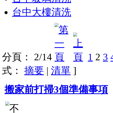
台中大樓清洗
分頁： 2/14
1
2
3
式：
摘要
|
清單
]
搬家前打掃3個準備事項