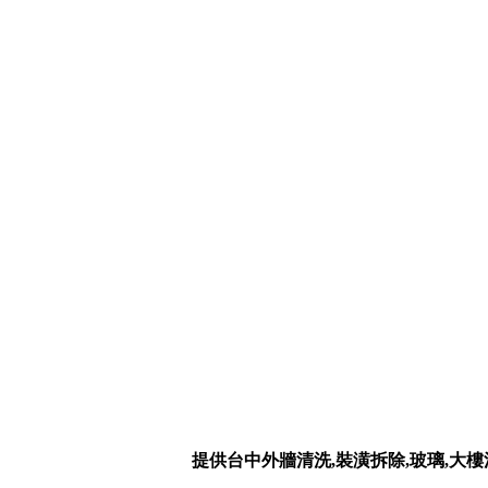
提供台中外牆清洗,裝潢拆除,玻璃,大